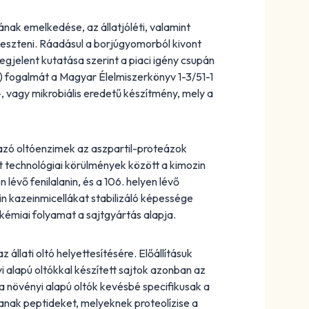
nak emelkedése, az állatjóléti, valamint
jleszteni. Ráadásul a borjúgyomorból kivont
jelent kutatása szerint a piaci igény csupán
) fogalmát a Magyar Élelmiszerkönyv 1-3/51-1
yi-, vagy mikrobiális eredetű készítmény, mely a
azó oltóenzimek az aszpartil-proteázok
t technológiai körülmények között a kimozin
 lévő fenilalanin, és a 106. helyen lévő
n kazeinmicellákat stabilizáló képessége
 kémiai folyamat a sajtgyártás alapja.
z állati oltó helyettesítésére. Előállításuk
i alapú oltókkal készített sajtok azonban az
a növényi alapú oltók kevésbé specifikusak a
ítanak peptideket, melyeknek proteolízise a