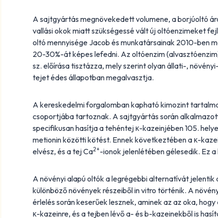
A sajtgyártás megnövekedett volumene, a borjúoltó árá
vallási okok miatt szükségessé vált új oltóenzimeket fe
oltó mennyisége Jacob és munkatársainak 2010-ben meg
20-30%-át képes lefedni. Az oltóenzim (alvasztóenzim
sz. előírása tisztázza, mely szerint olyan állati-, növén
tejet édes állapotban megalvasztja.
A kereskedelmi forgalomban kapható kimozint tartalm
csoportjába tartoznak. A sajtgyártás során alkalmazot
specifikusan hasítja a tehéntej κ-kazeinjében 105. helyen
metionin közötti kötést. Ennek következtében a κ-kazei
2+
elvész, és a tej Ca
-ionok jelenlétében gélesedik. Ez a
A növényi alapú oltók a legrégebbi alternatívát jelentik a
különböző növények részeiből in vitro történik. A növény
érlelés során keserűek lesznek, aminek az az oka, hogy 
κ-kazeinre, és a tejben lévő a- és b-kazeinekből is has