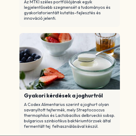
Az MTKI széles portfóliójának egyik
legjelentősebb szegmensét a tudományos és
gyakorlatorientált kutatás-fejlesztés és
innováció jelenti.
Gyakori kérdések a joghurtról
A Codex Alimentarius szerint a joghurt olyan
savanyított tejtermék, mely Streptococcus
thermophilus és Lactobacillus delbrueckii subsp.
bulgaricus szinbiotikus baktériumtörzsek által
fermentált tej felhasználásával készül.