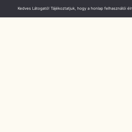
Kedves Látogató! Tájékoztatjuk, hogy a honlap felhasználói 
A Magyar Tejgazdasági Kísérleti
Intézet története, I. rész
Magyarország egyik legpatinásabb
élelmiszeripari kutató-fejlesztő és szolgáltató
intézete, amelynek célja a tejgazdaság, a
tejtermelés, illetve a minőségi tejtermékek
előállításának fejlesztése, valamint az
élelmiszer-minőség és az élelmiszer-biztonság
folyamatos erősítése.