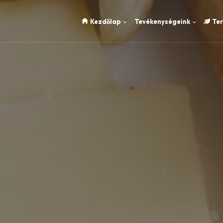
Kezdőlap
Tevékenységeink
Te