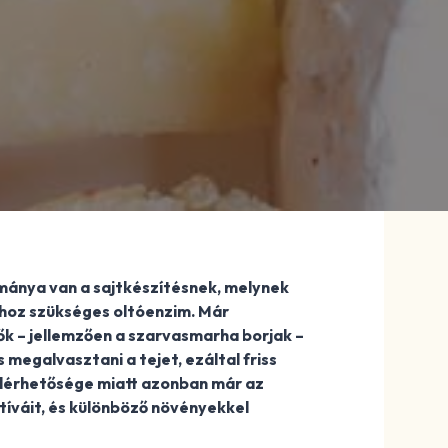
ánya van a sajtkészítésnek, melynek
hoz szükséges oltóenzim. Már
ők – jellemzően a szarvasmarha borjak –
egalvasztani a tejet, ezáltal friss
elérhetősége miatt azonban már az
tíváit, és különböző növényekkel