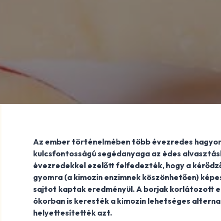
Az ember történelmében több évezredes hagyom
kulcsfontosságú segédanyaga az édes alvasztás
évezredekkel ezelőtt felfedezték, hogy a kérődz
gyomra (a kimozin enzimnek köszönhetően) képes m
sajtot kaptak eredményül. A borjak korlátozott 
ókorban is keresték a kimozin lehetséges alterna
helyettesítették azt.