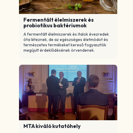
Fermentált élelmiszerek és
probiotikus baktériumok
A fermentált élelmiszerek és italok évezredek
óta léteznek, de az egészséges életmódot és
természetes termékeket kereső fogyasztók
megújult érdeklődésének örvendenek.
MTA kiváló kutatóhely