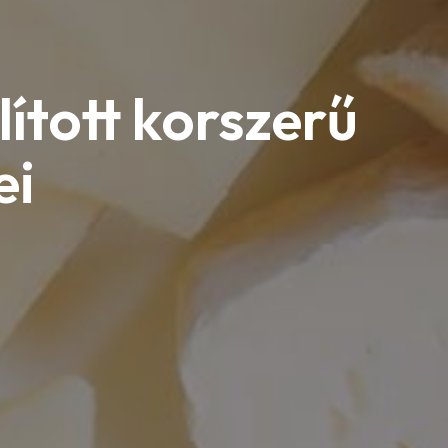
lított korszerű
ei