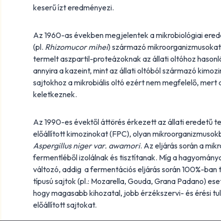
keserű ízt eredményezi.
Az 1960-as években megjelentek a mikrobiológiai ere
(pl.
Rhizomucor mihei
) származó mikroorganizmusokat 
termelt aszpartil-proteázoknak az állati oltóhoz hason
annyira a kazeint, mint az állati oltóból származó kimo
sajtokhoz a mikrobiális oltó ezért nem megfelelő, mert 
keletkeznek.
Az 1990-es évektől áttörés érkezett az állati eredetű 
előállított kimozinokat (FPC), olyan mikroorganizmusokbó
Aspergillus niger var. awamori
. Az eljárás során a mi
fermentléből izolálnak és tisztítanak. Míg a hagyomány
változó, addig a fermentációs eljárás során 100%-ban ti
típusú sajtok (pl.: Mozarella, Gouda, Grana Padano) es
hogy magasabb kihozatal, jobb érzékszervi- és érési t
előállított sajtokat.