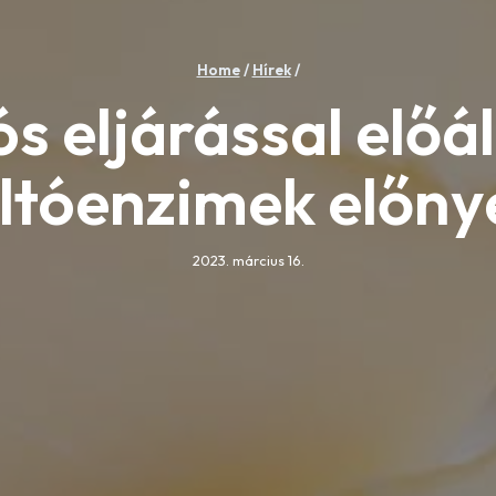
Home
/
Hírek
/
 eljárással előál
ltóenzimek előny
2023. március 16.