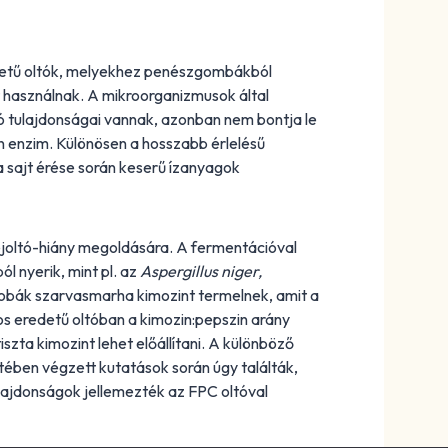
detű oltók, melyekhez penészgombákból
használnak. A mikroorganizmusok által
ló tulajdonságai vannak, azonban nem bontja le
zin enzim. Különösen a hosszabb érlelésű
a sajt érése során keserű ízanyagok
tejoltó-hiány megoldására. A fermentációval
l nyerik, mint pl. az
Aspergillus niger,
krobák szarvasmarha kimozint termelnek, amit a
os eredetű oltóban a kimozin:pepszin arány
szta kimozint lehet előállítani. A különböző
etében végzett kutatások során úgy találták,
ulajdonságok jellemezték az FPC oltóval