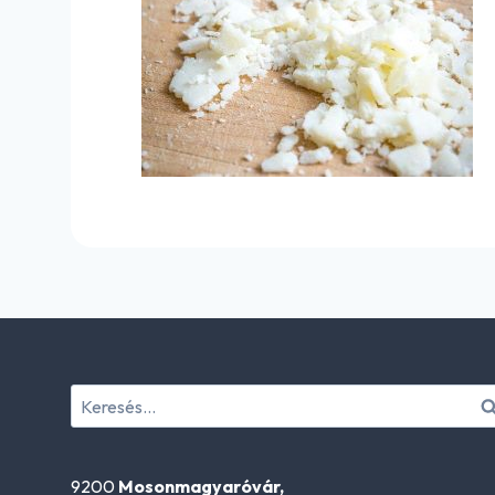
Keresés:
9200
Mosonmagyaróvár,