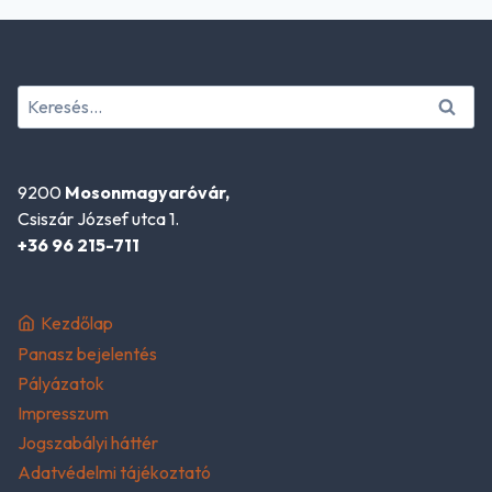
Keresés:
9200
Mosonmagyaróvár,
Csiszár József utca 1.
+36 96 215-711
Kezdőlap
Panasz bejelentés
Pályázatok
Impresszum
Jogszabályi háttér
Adatvédelmi tájékoztató