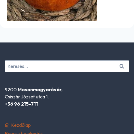
Keresés:
9200
Mosonmagyaróvár,
Csiszár József utca 1.
+36 96 215-711
Kezdőlap
Panasz bejelentés