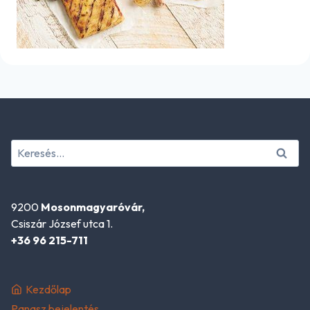
Keresés:
9200
Mosonmagyaróvár,
Csiszár József utca 1.
+36 96 215-711
Kezdőlap
Panasz bejelentés