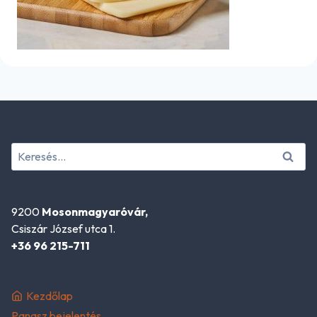
Keresés:
9200
Mosonmagyaróvár,
Csiszár József utca 1.
+36 96 215-711
Kezdőlap
Panasz bejelentés