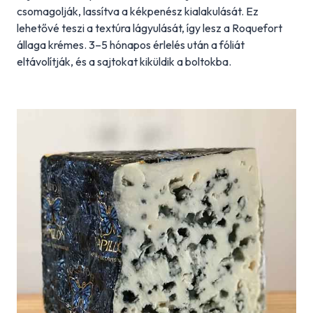
csomagolják, lassítva a kékpenész kialakulását. Ez
lehetővé teszi a textúra lágyulását, így lesz a Roquefort
állaga krémes. 3–5 hónapos érlelés után a fóliát
eltávolítják, és a sajtokat kiküldik a boltokba.