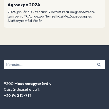
Agroexpo 2024
2024. január 30 – február 3. között kerül megrendezésre
Izmirben a 19. Agroexpo Nemzetközi Mezőgazdasági és
Állattenyésztési Vásár.
Keresés:
9200
Mosonmagyaróvár,
Csiszár József utca 1.
+36 96 215-711