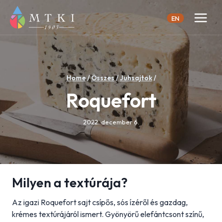
Skip
to
EN
content
Home
/
Összes
/
Juhsajtok
/
Roquefort
2022. december 6.
Milyen a textúrája?
Az igazi Roquefort sajt csípős, sós ízéről és gazdag,
krémes textúrájáról ismert. Gyönyörű elefántcsont színű,