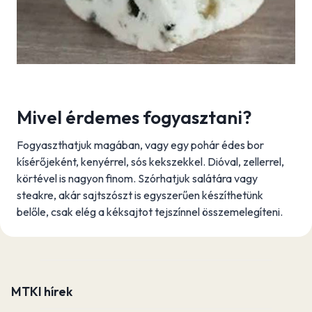
Mivel érdemes fogyasztani?
Fogyaszthatjuk magában, vagy egy pohár édes bor
kísérőjeként, kenyérrel, sós kekszekkel. Dióval, zellerrel,
körtével is nagyon finom. Szórhatjuk salátára vagy
steakre, akár sajtszószt is egyszerűen készíthetünk
belőle, csak elég a kéksajtot tejszínnel összemelegíteni.
MTKI hírek