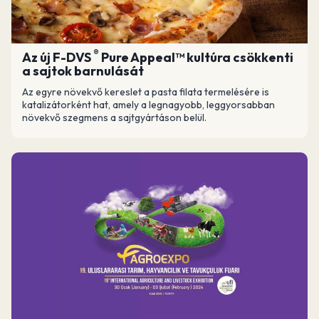
®
Az új F-DVS
Pure Appeal™ kultúra csökkenti
a sajtok barnulását
Az egyre növekvő kereslet a pasta filata termelésére is
katalizátorként hat, amely a legnagyobb, leggyorsabban
növekvő szegmens a sajtgyártáson belül.