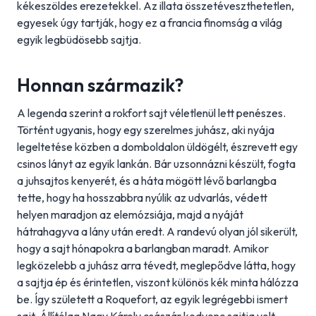
kékeszöldes erezetekkel. Az illata összetéveszthetetlen,
egyesek úgy tartják, hogy ez a francia finomság a világ
egyik legbüdösebb sajtja.
Honnan származik?
A legenda szerint a rokfort sajt véletlenül lett penészes.
Történt ugyanis, hogy egy szerelmes juhász, aki nyája
legeltetése közben a domboldalon üldögélt, észrevett egy
csinos lányt az egyik lankán. Bár uzsonnázni készült, fogta
a juhsajtos kenyerét, és a háta mögött lévő barlangba
tette, hogy ha hosszabbra nyúlik az udvarlás, védett
helyen maradjon az elemózsiája, majd a nyáját
hátrahagyva a lány után eredt. A randevú olyan jól sikerült,
hogy a sajt hónapokra a barlangban maradt. Amikor
legközelebb a juhász arra tévedt, meglepődve látta, hogy
a sajtja ép és érintetlen, viszont különös kék minta hálózza
be. Így született a Roquefort, az egyik legrégebbi ismert