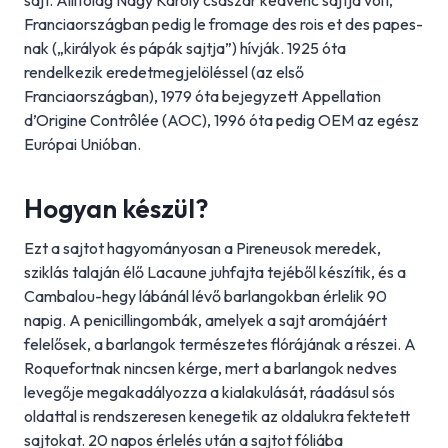
sajt. Állítólag Nagy Károly császár kedvenc sajtja volt,
Franciaországban pedig le fromage des rois et des papes-
nak („királyok és pápák sajtja”) hívják. 1925 óta
rendelkezik eredetmegjelöléssel (az első
Franciaországban), 1979 óta bejegyzett Appellation
d’Origine Contrôlée (AOC), 1996 óta pedig OEM az egész
Európai Unióban.
Hogyan készül?
Ezt a sajtot hagyományosan a Pireneusok meredek,
sziklás talaján élő Lacaune juhfajta tejéből készítik, és a
Cambalou-hegy lábánál lévő barlangokban érlelik 90
napig. A penicillingombák, amelyek a sajt aromájáért
felelősek, a barlangok természetes flórájának a részei. A
Roquefortnak nincsen kérge, mert a barlangok nedves
levegője megakadályozza a kialakulását, ráadásul sós
oldattal is rendszeresen kenegetik az oldalukra fektetett
sajtokat. 20 napos érlelés után a sajtot fóliába