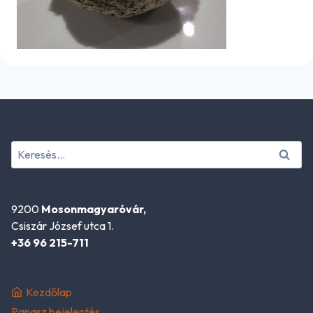
Keresés:
9200
Mosonmagyaróvár,
Csiszár József utca 1.
+36 96 215-711
Kezdőlap
Panasz bejelentés