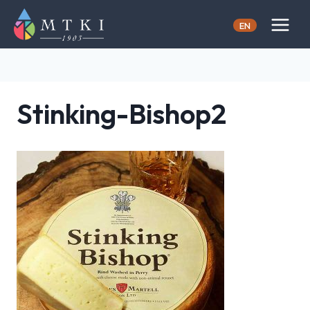
Skip
to
EN
content
Stinking-Bishop2