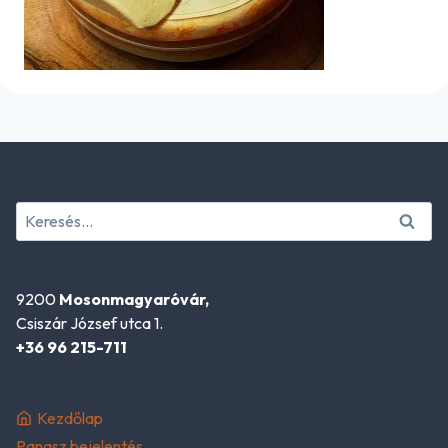
Keresés:
9200
Mosonmagyaróvár,
Csiszár József utca 1.
+36 96 215-711
Kezdőlap
Panasz bejelentés