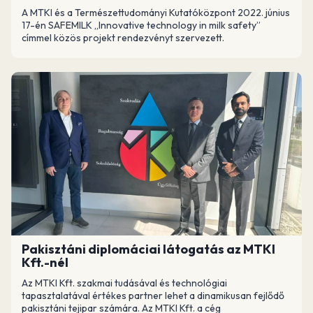
A MTKI és a Természettudományi Kutatóközpont 2022. június
17-én SAFEMILK „Innovative technology in milk safety”
címmel közös projekt rendezvényt szervezett.
Pakisztáni diplomáciai látogatás az MTKI
Kft.-nél
Az MTKI Kft. szakmai tudásával és technológiai
tapasztalatával értékes partner lehet a dinamikusan fejlődő
pakisztáni tejipar számára. Az MTKI Kft. a cég