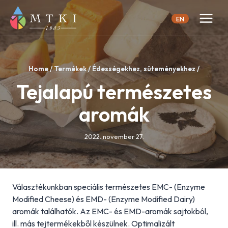
Skip
to
EN
content
Home
/
Termékek
/
Édességekhez, süteményekhez
/
Tejalapú természetes
aromák
2022. november 27.
Választékunkban speciális természetes EMC- (Enzyme
Modified Cheese) és EMD- (Enzyme Modified Dairy)
aromák találhatók. Az EMC- és EMD-aromák sajtokból,
ill. más tejtermékekből készülnek. Optimalizált