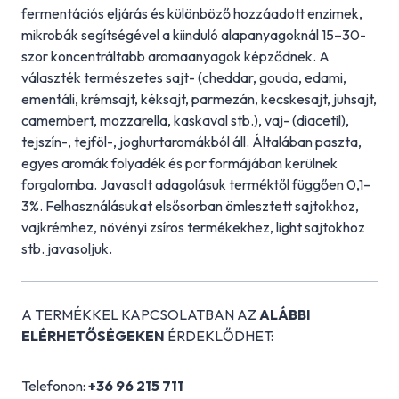
fermentációs eljárás és különböző hozzáadott enzimek,
mikrobák segítségével a kiinduló alapanyagoknál 15–30-
szor koncentráltabb aromaanyagok képződnek. A
választék természetes sajt- (cheddar, gouda, edami,
ementáli, krémsajt, kéksajt, parmezán, kecskesajt, juhsajt,
camembert, mozzarella, kaskaval stb.), vaj- (diacetil),
tejszín-, tejföl-, joghurtaromákból áll. Általában paszta,
egyes aromák folyadék és por formájában kerülnek
forgalomba. Javasolt adagolásuk terméktől függően 0,1–
3%. Felhasználásukat elsősorban ömlesztett sajtokhoz,
vajkrémhez, növényi zsíros termékekhez, light sajtokhoz
stb. javasoljuk.
A TERMÉKKEL KAPCSOLATBAN AZ
ALÁBBI
ELÉRHETŐSÉGEKEN
ÉRDEKLŐDHET:
Telefonon:
+36 96 215 711