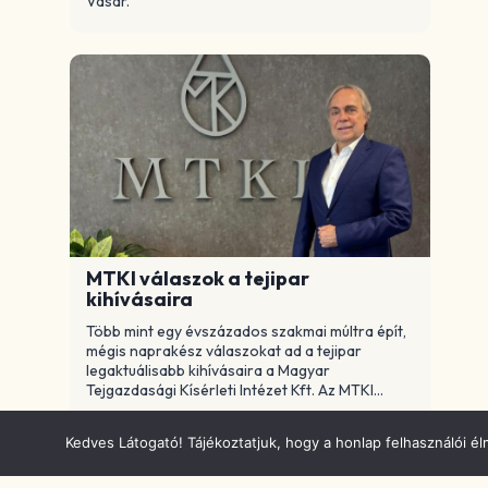
Vásár.
MTKI válaszok a tejipar
kihívásaira
Több mint egy évszázados szakmai múltra épít,
mégis naprakész válaszokat ad a tejipar
legaktuálisabb kihívásaira a Magyar
Tejgazdasági Kísérleti Intézet Kft. Az MTKI...
Kedves Látogató! Tájékoztatjuk, hogy a honlap felhasználói 