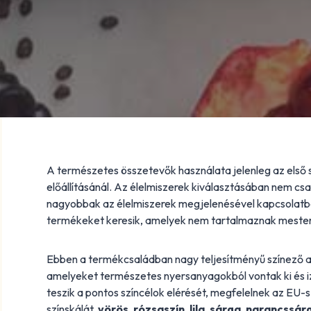
A természetes összetevők használata jelenleg az első s
előállításánál. Az élelmiszerek kiválasztásában nem csa
nagyobbak az élelmiszerek megjelenésével kapcsolatb
termékeket keresik, amelyek nem tartalmaznak meste
Ebben a termékcsaládban nagy teljesítményű színező a
amelyeket természetes nyersanyagokból vontak ki és i
teszik a pontos színcélok elérését, megfelelnek az EU-s 
színskálát,
vörös, rózsaszín, lila, sárga, narancssár