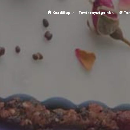
Kezdőlap
Tevékenységeink
Te