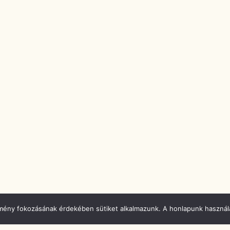
élmény fokozásának érdekében sütiket alkalmazunk. A honlapunk használa