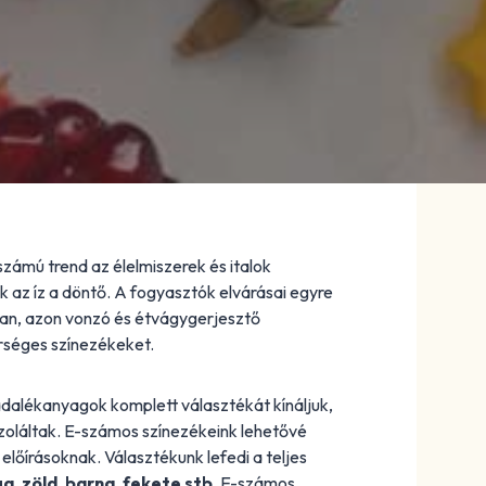
zámú trend az élelmiszerek és italok
k az íz a döntő. A fogyasztók elvárásai egyre
an, azon vonzó és étvágygerjesztő
rséges színezékeket.
dalékanyagok komplett választékát kínáljuk,
zoláltak. E-számos színezékeink lehetővé
előírásoknak. Választékunk lefedi a teljes
ga, zöld, barna, fekete stb.
E-számos