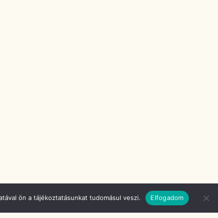
tával ön a tájékoztatásunkat tudomásul veszi.
Elfogadom