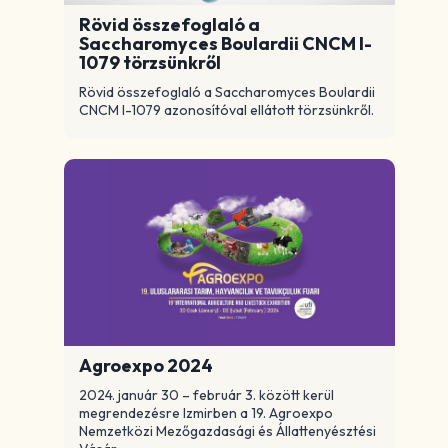
Rövid összefoglaló a
Saccharomyces Boulardii CNCM I-
1079 törzsünkről
Rövid összefoglaló a Saccharomyces Boulardii
CNCM I-1079 azonosítóval ellátott törzsünkről.
Agroexpo 2024
2024. január 30 – február 3. között kerül
megrendezésre Izmirben a 19. Agroexpo
Nemzetközi Mezőgazdasági és Állattenyésztési