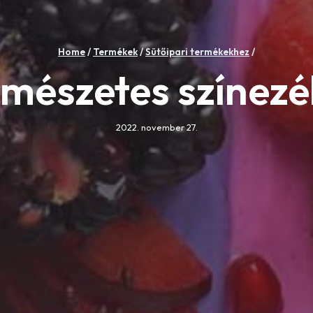
Home
/
Termékek
/
Sütőipari termékekhez
/
mészetes színez
2022. november 27.