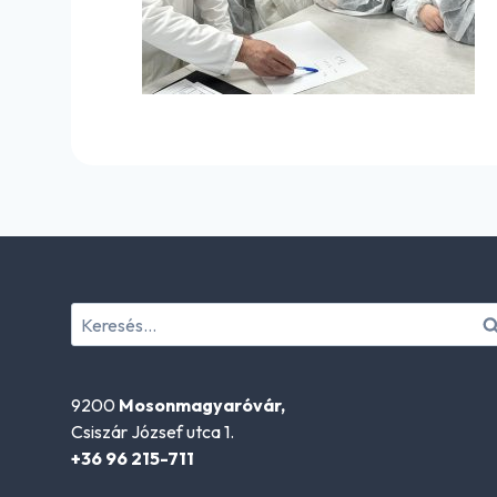
Keresés:
9200
Mosonmagyaróvár,
Csiszár József utca 1.
+36 96 215-711