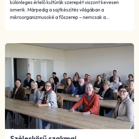
különleges érlelő kultúrák szerepét viszont kevesen
ismerik. Márpedig a sajtkészítés világában a
mikroorganizmusoké a főszerep – nemcsak a…
Széleskörű szakmai