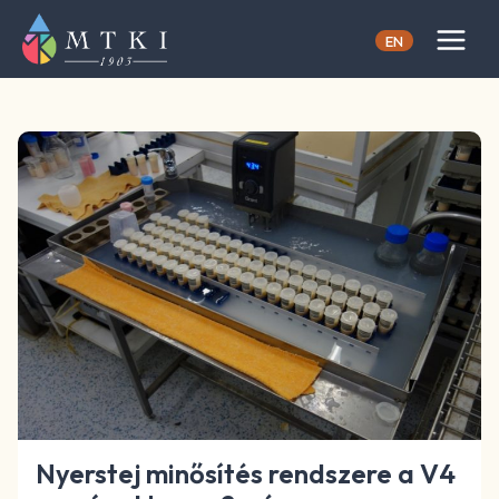
Skip
to
EN
content
Nyerstej minősítés rendszere a V4