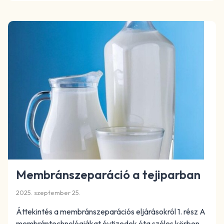
Membránszeparáció a tejiparban
2025. szeptember 25.
Áttekintés a membránszeparációs eljárásokról 1. rész A
membrántechnológiákat évtizedek óta széles körben