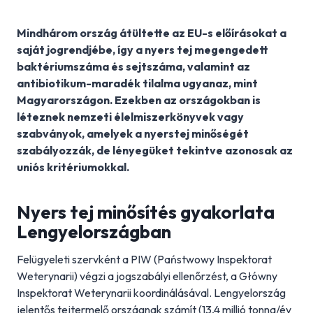
Mindhárom ország átültette az EU-s előírásokat a
saját jogrendjébe, így a nyers tej megengedett
baktériumszáma és sejtszáma, valamint az
antibiotikum-maradék tilalma ugyanaz, mint
Magyarországon. Ezekben az országokban is
léteznek nemzeti élelmiszerkönyvek vagy
szabványok, amelyek a nyerstej minőségét
szabályozzák, de lényegüket tekintve azonosak az
uniós kritériumokkal.
Nyers tej minősítés gyakorlata
Lengyelországban
Felügyeleti szervként a PIW (Państwowy Inspektorat
Weterynarii) végzi a jogszabályi ellenőrzést, a Główny
Inspektorat Weterynarii koordinálásával. Lengyelország
jelentős tejtermelő országnak számít (13,4 millió tonna/év