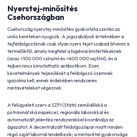
Nyerstej-minősítés
Csehországban
Csehország nyerstej-minősítési gyakorlata szintén az
uniós kereteken nyugszik. A jogszabályok értelmében a
tejfeldolgozóknak csak olyan nyers tejet szabad átvenni a
termelőktől, amely megfelel a higiéniai limitértékeknek
(azaz <100 000 csíra/ml és <400 000 sejt/ml), és a
tejben nincs kimutatható antibiotikum. Ezen
követelmények teljesülését a feldolgozó üzemnek
igazolnia kell, ennek érdekében rendszeres
mintavételeket végeznek.
A felügyeleti szerv a SZPI (Státní zemědělská a
potravinářská inspekce), regionális laborokkal és
automatizált jelentési rendszerekkel koordinálja az
ágazatot. A decentralizált feldolgozóipar miatt minden
régió saját laborral rendelkezik; a mintavétel gyakorisága