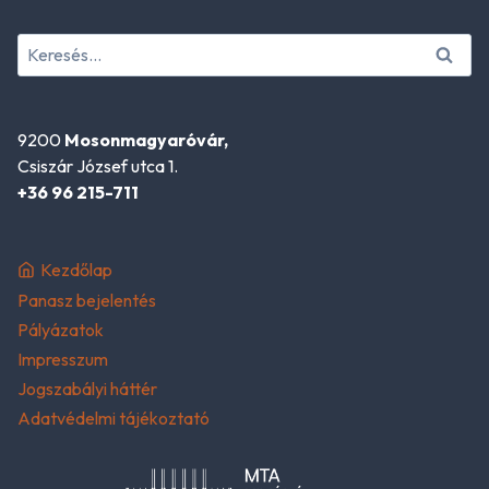
Keresés:
9200
Mosonmagyaróvár,
Csiszár József utca 1.
+36 96 215-711
Kezdőlap
Panasz bejelentés
Pályázatok
Impresszum
Jogszabályi háttér
Adatvédelmi tájékoztató