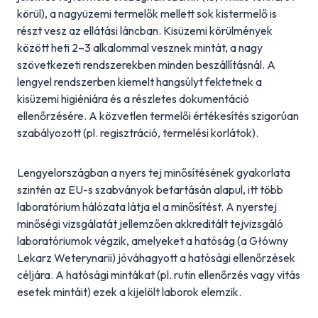
körül), a nagyüzemi termelők mellett sok kistermelő is
részt vesz az ellátási láncban. Kisüzemi körülmények
között heti 2–3 alkalommal vesznek mintát, a nagy
szövetkezeti rendszerekben minden beszállításnál. A
lengyel rendszerben kiemelt hangsúlyt fektetnek a
kisüzemi higiéniára és a részletes dokumentáció
ellenőrzésére. A közvetlen termelői értékesítés szigorúan
szabályozott (pl. regisztráció, termelési korlátok).
Lengyelországban a nyers tej minősítésének gyakorlata
szintén az EU-s szabványok betartásán alapul, itt több
laboratórium hálózata látja el a minősítést. A nyerstej
minőségi vizsgálatát jellemzően akkreditált tejvizsgáló
laboratóriumok végzik, amelyeket a hatóság (a Główny
Lekarz Weterynarii) jóváhagyott a hatósági ellenőrzések
céljára. A hatósági mintákat (pl. rutin ellenőrzés vagy vitás
esetek mintáit) ezek a kijelölt laborok elemzik.