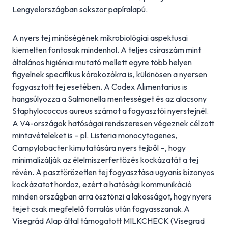
Lengyelországban sokszor papíralapú.
A nyers tej minőségének mikrobiológiai aspektusai
kiemelten fontosak mindenhol. A teljes csíraszám mint
általános higiéniai mutató mellett egyre több helyen
figyelnek specifikus kórokozókra is, különösen a nyersen
fogyasztott tej esetében. A Codex Alimentarius is
hangsúlyozza a Salmonella mentességet és az alacsony
Staphylococcus aureus számot a fogyasztói nyerstejnél.
A V4-országok hatóságai rendszeresen végeznek célzott
mintavételeket is – pl. Listeria monocytogenes,
Campylobacter kimutatására nyers tejből –, hogy
minimalizálják az élelmiszerfertőzés kockázatát a tej
révén. A pasztőrözetlen tej fogyasztása ugyanis bizonyos
kockázatot hordoz, ezért a hatósági kommunikáció
minden országban arra ösztönzi a lakosságot, hogy nyers
tejet csak megfelelő forralás után fogyasszanak.A
Visegrád Alap által támogatott MILKCHECK (Visegrad