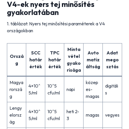
V4-ek nyers tej minősítés
gyakorlatában
1. táblázat: Nyers tej minősítési paraméterek a V4
országokban
Minta
SCC
TPC
Auto
Adat
Orszá
vétel
határ
határ
matiz
mego
g
gyako
érték
érték
áltság
sztás
risága
Magya
közep
4×10^
10^5
digitáli
rorszá
napi
es-
5/ml
cfu/ml
s
g
magas
Lengy
4×10^
10^5
heti 2-
elorsz
magas
vegyes
5/ml
cfu/ml
3
ág