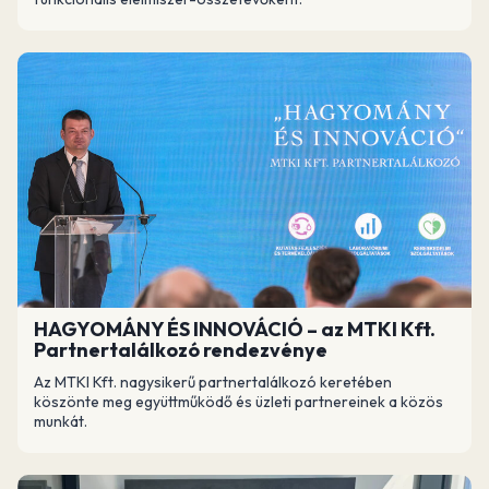
HAGYOMÁNY ÉS INNOVÁCIÓ – az MTKI Kft.
Partnertalálkozó rendezvénye
Az MTKI Kft. nagysikerű partnertalálkozó keretében
köszönte meg együttműködő és üzleti partnereinek a közös
munkát.