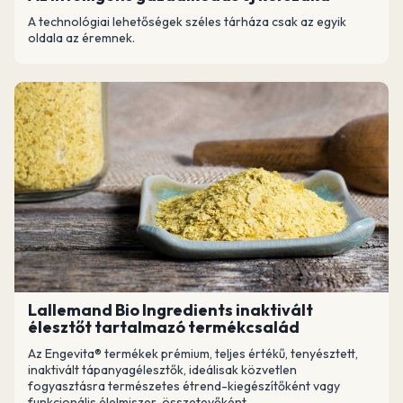
A technológiai lehetőségek széles tárháza csak az egyik
oldala az éremnek.
Lallemand Bio Ingredients inaktivált
élesztőt tartalmazó termékcsalád
Az Engevita® termékek prémium, teljes értékű, tenyésztett,
inaktivált tápanyagélesztők, ideálisak közvetlen
fogyasztásra természetes étrend-kiegészítőként vagy
funkcionális élelmiszer-összetevőként.