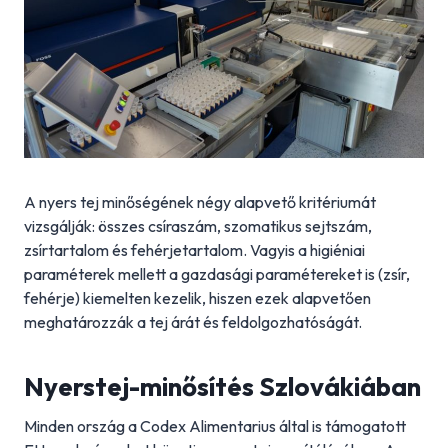
A nyers tej minőségének négy alapvető kritériumát
vizsgálják: összes csíraszám, szomatikus sejtszám,
zsírtartalom és fehérjetartalom. Vagyis a higiéniai
paraméterek mellett a gazdasági paramétereket is (zsír,
fehérje) kiemelten kezelik, hiszen ezek alapvetően
meghatározzák a tej árát és feldolgozhatóságát.
Nyerstej-minősítés Szlovákiában
Minden ország a Codex Alimentarius által is támogatott