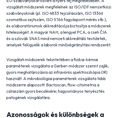
EU-szabványokat követi a nyers tej megítélésében. A
vizsgálati módszerek megfelelnek az ISO/IDF nemzetközi
szabványoknak (pl. ISO 4833 tejcsíraszám, ISO 13366
szomatikus sejtszám, ISO 5764 fagyáspont mérés stb.),
és a laboratóriumok akkreditációja biztosítja a módszerek
hitelességét. A magyar NAH, a lengyel PCA, a cseh ČIA
és a szlovák SNAS mind nemzeti akkreditáló testületek,
amelyek felügyelik a laborok minőségirányítási rendszerét.
Vizsgálati módszerek tekintetében a fizikai-kémiai
paraméterek vizsgálata a Gerber-módszer szerint zajlik,
gyors meghatározásra az infravörös spektroszkópia (IR)
használt. A mikrobiológiai paraméterek vizsgálata több
módszerre alapozott: Bactoscan, flow-citometria a
csíraszám gyors becslésére; hagyományos tenyésztés
patogének vizsgálatára.
Azonosságok és különbségek a