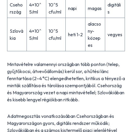
Cseho
4×10^
10^5
digitáli
napi
magas
rszág
5/ml
cfu/ml
s
alacso
Szlová
4×10^
10^5
ny-
heti 1-2
vegyes
kia
5/ml
cfu/ml
közep
es
Mintavételre valamennyi országban több ponton (telep,
gyűjtőkocsi, átvevőállomás) kerül sor, a hűtési lánc
fenntartása (2–4 °C) elengedhetetlen, kritikus a tényező a
minták szállítása és tárolása szempontjából. Csehország
és Magyarország vezet a napi mintavétellel; Szlovákiában
és kisebb lengyel régiókban ritkább.
Adatmegosztás vonatkozásában Csehországban és
Magyarországon gyors, digitális rendszer működik;
Szlovákiában és a számos kistermelő piaci jelenlétével