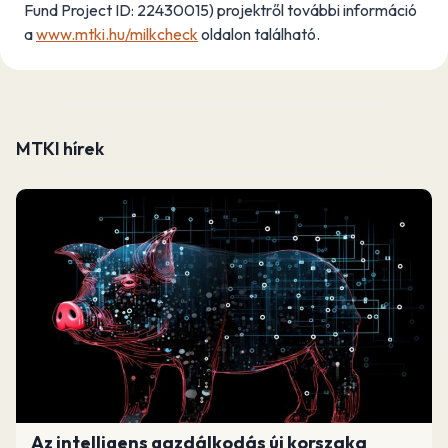
Fund Project ID: 22430015) projektről további információ
a
www.mtki.hu/milkcheck
oldalon található.
MTKI hírek
Az intelligens gazdálkodás új korszaka