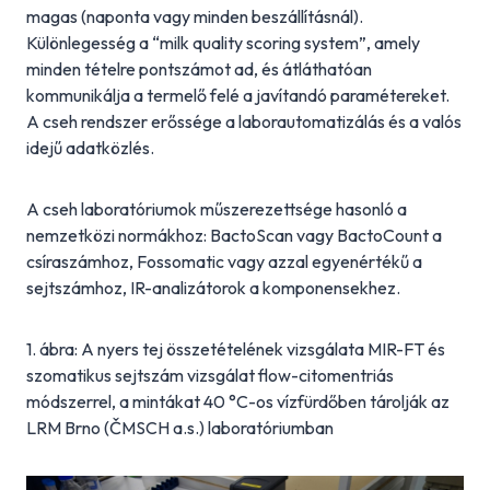
magas (naponta vagy minden beszállításnál).
Különlegesség a “milk quality scoring system”, amely
minden tételre pontszámot ad, és átláthatóan
kommunikálja a termelő felé a javítandó paramétereket.
A cseh rendszer erőssége a laborautomatizálás és a valós
idejű adatközlés.
A cseh laboratóriumok műszerezettsége hasonló a
nemzetközi normákhoz: BactoScan vagy BactoCount a
csíraszámhoz, Fossomatic vagy azzal egyenértékű a
sejtszámhoz, IR-analizátorok a komponensekhez.
1. ábra: A nyers tej összetételének vizsgálata MIR-FT és
szomatikus sejtszám vizsgálat flow-citomentriás
módszerrel, a mintákat 40 °C-os vízfürdőben tárolják az
LRM Brno (ČMSCH a.s.) laboratóriumban