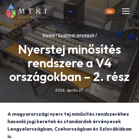
Skip
to
EN
content
Home
/
Szakmai anyagok
/
Nyerstej minősítés
rendszere a V4
országokban – 2. rész
2026. április 27.
A magyarországi nyers tej minősítés rendszeréhez
hasonló jogi keretek és standardok érvényesek
Lengyelországban, Csehországban és Szlovákiában
is.