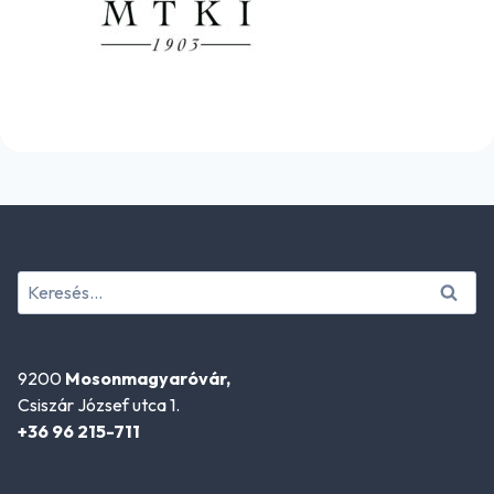
Keresés:
9200
Mosonmagyaróvár,
Csiszár József utca 1.
+36 96 215-711