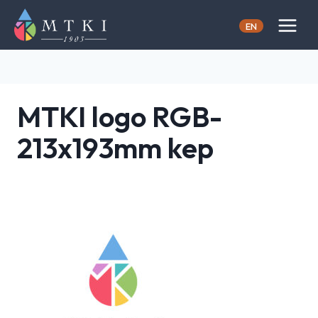
Skip
to
EN
content
MTKI logo RGB-
213x193mm kep