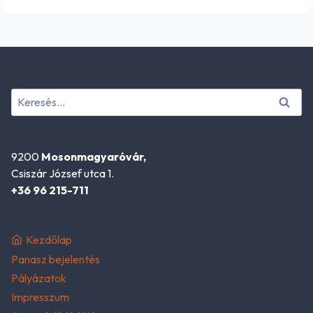
Keresés:
9200
Mosonmagyaróvár,
Csiszár József utca 1.
+36 96 215-711
Kezdőlap
Panasz bejelentés
Pályázatok
Impresszum