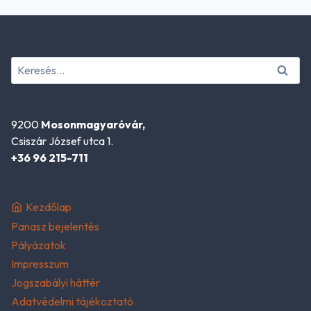
Keresés:
9200
Mosonmagyaróvár,
Csiszár József utca 1.
+36 96 215-711
Kezdőlap
Panasz bejelentés
Pályázatok
Impresszum
Jogszabályi háttér
Adatvédelmi tájékoztató