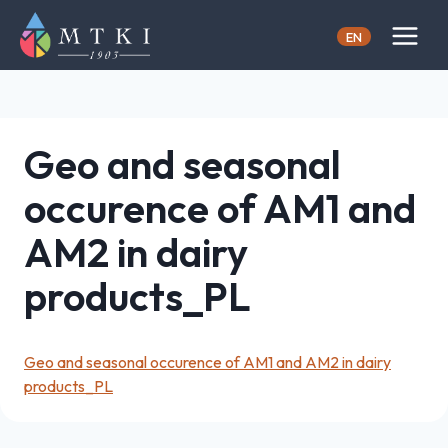
Skip
to
EN
content
Geo and seasonal
occurence of AM1 and
AM2 in dairy
products_PL
Geo and seasonal occurence of AM1 and AM2 in dairy
products_PL