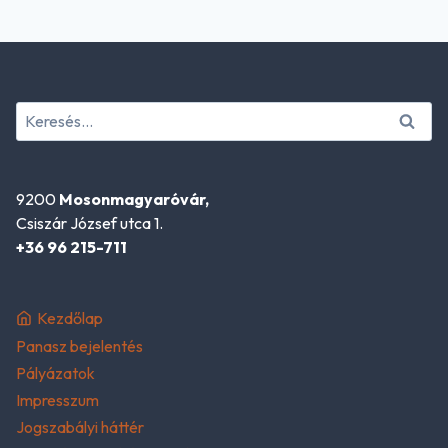
Keresés:
9200
Mosonmagyaróvár,
Csiszár József utca 1.
+36 96 215-711
Kezdőlap
Panasz bejelentés
Pályázatok
Impresszum
Jogszabályi háttér