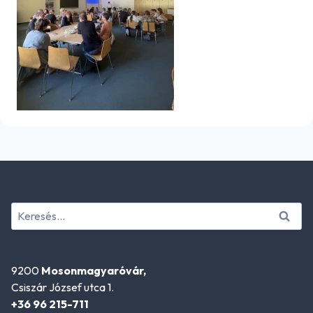
Keresés:
9200
Mosonmagyaróvár,
Csiszár József utca 1.
+36 96 215-711