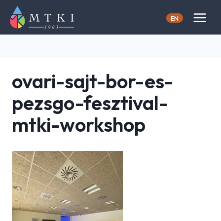
Skip
to
EN
content
ovari-sajt-bor-es-
pezsgo-fesztival-
mtki-workshop