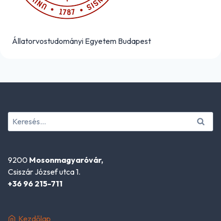
Állatorvostudományi Egyetem Budapest
Keresés:
9200
Mosonmagyaróvár,
Csiszár József utca 1.
+36 96 215-711
Kezdőlap