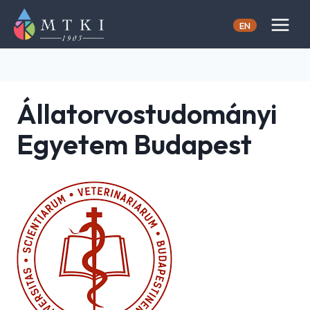
Skip
to
EN
content
Állatorvostudományi
Egyetem Budapest