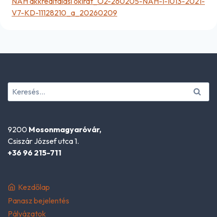
NAH akkreditálási okirat_O2-260205-NAH-1-1013-2021-
V7-KD-11128210_a_20260209
Keresés:
9200
Mosonmagyaróvár,
Csiszár József utca 1.
+36 96 215-711
Kezdőlap
Panasz bejelentés
Pályázatok