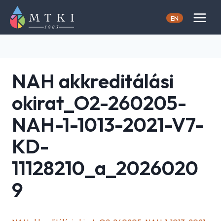
Skip
to
EN
content
NAH akkreditálási
okirat_O2-260205-
NAH-1-1013-2021-V7-
KD-
11128210_a_2026020
9