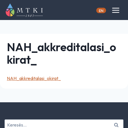
Skip
to
EN
content
NAH_akkreditalasi_o
kirat_
NAH_akkreditalasi_okirat_
Keresés: