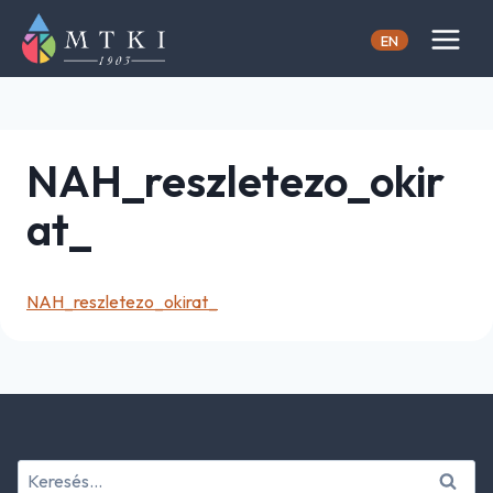
Skip
to
EN
content
NAH_reszletezo_okir
at_
NAH_reszletezo_okirat_
Keresés: