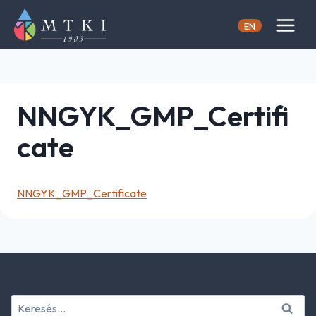
Skip
to
EN
content
NNGYK_GMP_Certifi
cate
NNGYK_GMP_Certificate
Keresés: