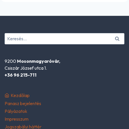
Keresés:
9200
Mosonmagyaróvár,
Csiszár József utca 1.
+36 96 215-711
Kezdőlap
Panasz bejelentés
Pályázatok
Impresszum
Jogszabályi háttér