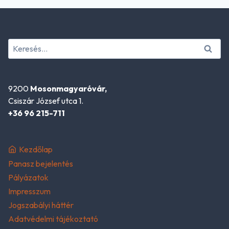
Keresés:
9200
Mosonmagyaróvár,
Csiszár József utca 1.
+36 96 215-711
Kezdőlap
Panasz bejelentés
Pályázatok
Impresszum
Jogszabályi háttér
Adatvédelmi tájékoztató