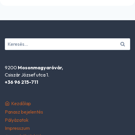
Keresés:
9200
Mosonmagyaróvár,
Csiszár József utca 1.
+36 96 215-711
Kezdőlap
Panasz bejelentés
Pályázatok
Impresszum