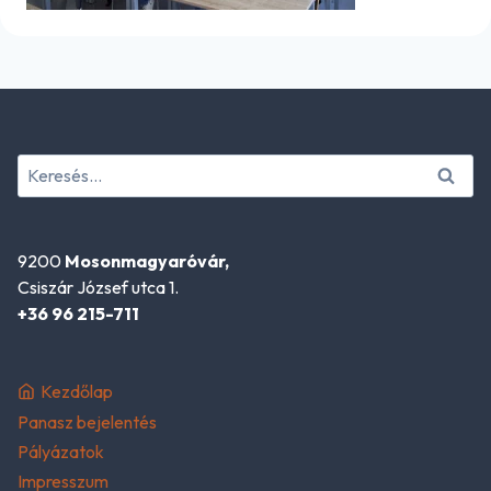
Keresés:
9200
Mosonmagyaróvár,
Csiszár József utca 1.
+36 96 215-711
Kezdőlap
Panasz bejelentés
Pályázatok
Impresszum