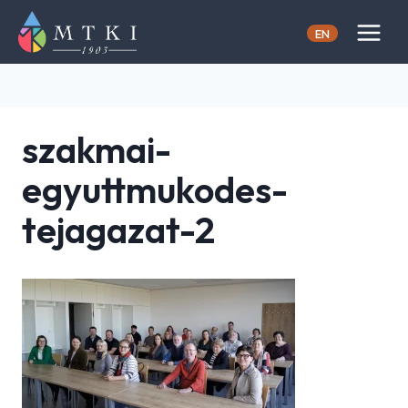
Skip
to
EN
content
szakmai-
egyuttmukodes-
tejagazat-2