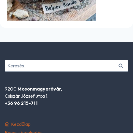
Keresés:
9200
Mosonmagyaróvár,
Csiszár József utca 1.
+36 96 215-711
Kezdőlap
Panasz bejelentés