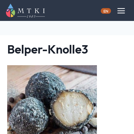
Skip
to
EN
content
Belper-Knolle3