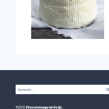
Keresés:
9200
Mosonmagyaróvár,