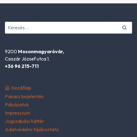
Keresés:
9200
Mosonmagyaróvár,
Csiszár József utca 1.
+36 96 215-711
Kezdőlap
Panasz bejelentés
Pályázatok
Impresszum
Jogszabályi háttér
Adatvédelmi tájékoztató