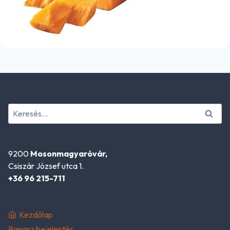
Keresés:
9200
Mosonmagyaróvár,
Csiszár József utca 1.
+36 96 215-711
Kezdőlap
Panasz bejelentés