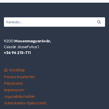
Keresés:
9200
Mosonmagyaróvár,
Csiszár József utca 1.
+36 96 215-711
Kezdőlap
Panasz bejelentés
Pályázatok
Impresszum
Jogszabályi háttér
Adatvédelmi tájékoztató