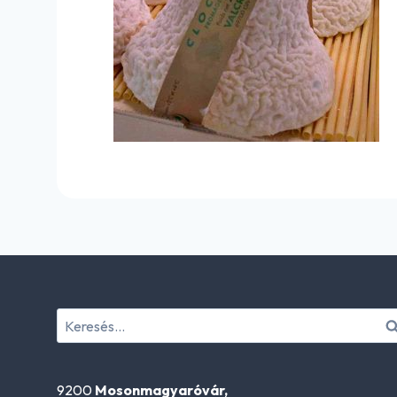
Keresés:
9200
Mosonmagyaróvár,