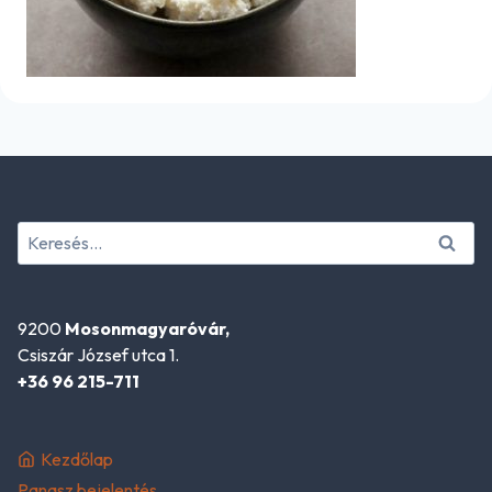
Keresés:
9200
Mosonmagyaróvár,
Csiszár József utca 1.
+36 96 215-711
Kezdőlap
Panasz bejelentés