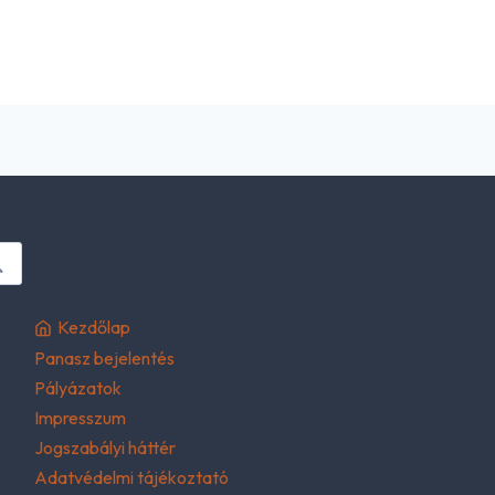
Kezdőlap
Panasz bejelentés
Pályázatok
Impresszum
Jogszabályi háttér
Adatvédelmi tájékoztató