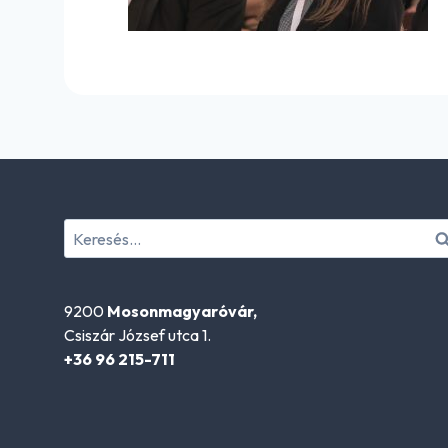
Keresés:
9200
Mosonmagyaróvár,
Csiszár József utca 1.
+36 96 215-711