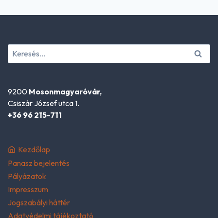
Keresés:
9200
Mosonmagyaróvár,
Csiszár József utca 1.
+36 96 215-711
Kezdőlap
Panasz bejelentés
Pályázatok
Impresszum
Jogszabályi háttér
Adatvédelmi tájékoztató