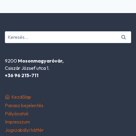
Keresés:
9200
Mosonmagyaróvár,
Csiszár József utca 1.
+36 96 215-711
Kezdőlap
Panasz bejelentés
Pályázatok
Impresszum
Jogszabályi háttér