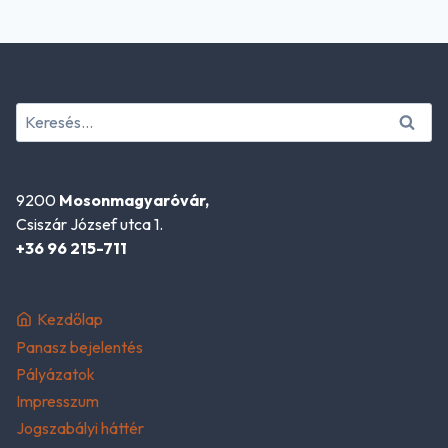
Keresés:
9200
Mosonmagyaróvár,
Csiszár József utca 1.
+36 96 215-711
Kezdőlap
Panasz bejelentés
Pályázatok
Impresszum
Jogszabályi háttér