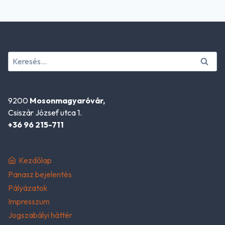
Keresés:
9200
Mosonmagyaróvár,
Csiszár József utca 1.
+36 96 215-711
Kezdőlap
Panasz bejelentés
Pályázatok
Impresszum
Jogszabályi háttér