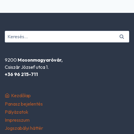
Keresés:
9200
Mosonmagyaróvár,
Csiszár József utca 1.
+36 96 215-711
Kezdőlap
Panasz bejelentés
Pályázatok
Impresszum
Jogszabályi háttér