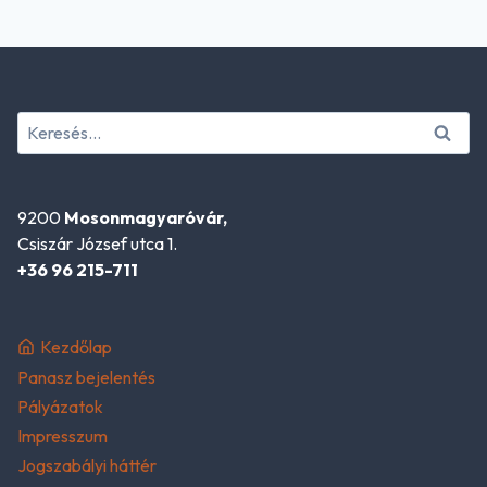
Keresés:
9200
Mosonmagyaróvár,
Csiszár József utca 1.
+36 96 215-711
Kezdőlap
Panasz bejelentés
Pályázatok
Impresszum
Jogszabályi háttér