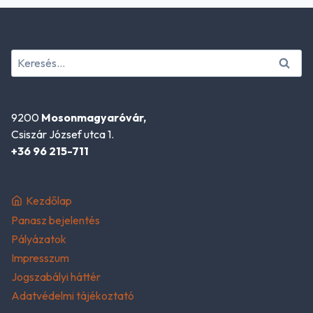
Keresés:
9200
Mosonmagyaróvár,
Csiszár József utca 1.
+36 96 215-711
Kezdőlap
Panasz bejelentés
Pályázatok
Impresszum
Jogszabályi háttér
Adatvédelmi tájékoztató