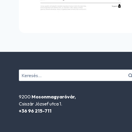
Keresés:
9200
Mosonmagyaróvár,
Csiszár József utca 1.
+36 96 215-711