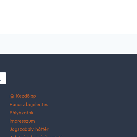
Kezdőlap
Panasz bejelentés
Pályázatok
Impresszum
Jogszabályi háttér