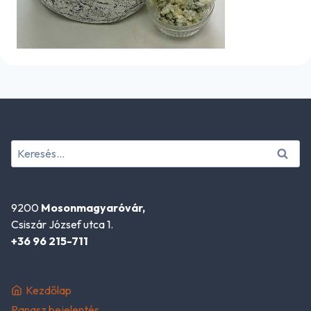
Keresés:
9200
Mosonmagyaróvár,
Csiszár József utca 1.
+36 96 215-711
Kezdőlap
Panasz bejelentés