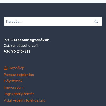
Keresés:
9200
Mosonmagyaróvár,
Csiszár József utca 1.
+36 96 215-711
Kezdőlap
Panasz bejelentés
Pályázatok
Impresszum
Jogszabályi háttér
Adatvédelmi tájékoztató