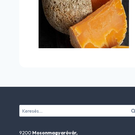
Keresés:
9200
Mosonmagyaróvár,