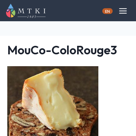
Skip
to
EN
content
MouCo-ColoRouge3