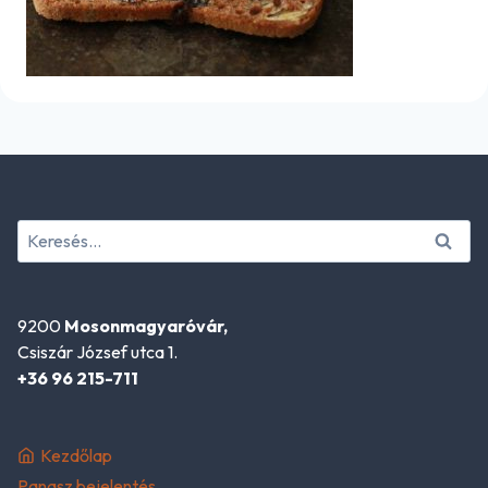
Keresés:
9200
Mosonmagyaróvár,
Csiszár József utca 1.
+36 96 215-711
Kezdőlap
Panasz bejelentés