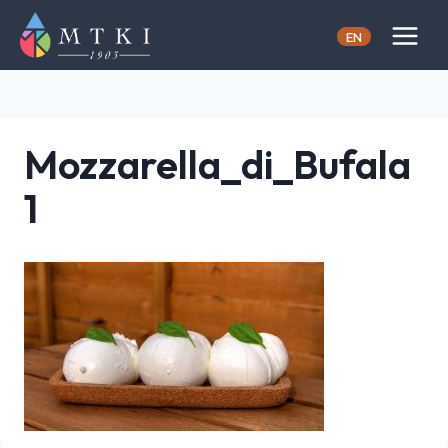
Skip
to
EN
content
Mozzarella_di_Bufala
1