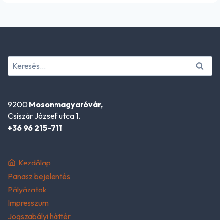
Keresés:
9200
Mosonmagyaróvár,
Csiszár József utca 1.
+36 96 215-711
Kezdőlap
Panasz bejelentés
Pályázatok
Impresszum
Jogszabályi háttér