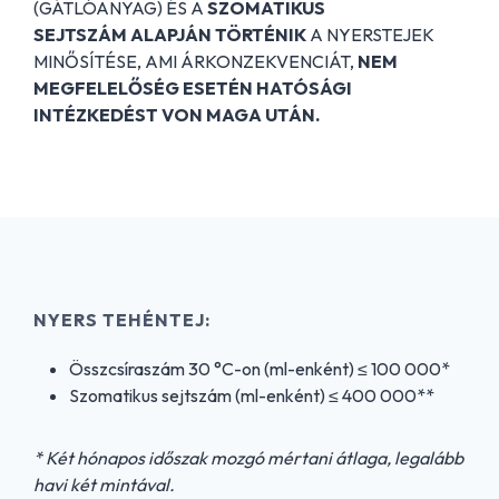
(GÁTLÓANYAG) ÉS A
SZOMATIKUS
SEJTSZÁM
ALAPJÁN TÖRTÉNIK
A NYERSTEJEK
MINŐSÍTÉSE, AMI ÁRKONZEKVENCIÁT,
NEM
MEGFELELŐSÉG ESETÉN HATÓSÁGI
INTÉZKEDÉST VON MAGA UTÁN.
NYERS TEHÉNTEJ:
Összcsíraszám 30 °C-on (ml-enként) ≤ 100 000*
Szomatikus sejtszám (ml-enként) ≤ 400 000**
* Két hónapos időszak mozgó mértani átlaga, legalább
havi két mintával.