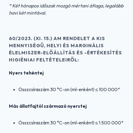
* Két hónapos időszak mozgó mértani átlaga, legalább
havi két mintával.
60/2023. (XI. 15.) AM RENDELET A KIS
MENNYISÉGŰ, HELYI ÉS MARGINÁLIS
ÉLELMISZER-ELŐÁLLÍTÁS ÉS -ÉRTÉKESÍTÉS
HIGIÉNIAI FELTÉTELEIRŐL:
Nyers tehéntej
Összcsíraszám 30 °C-on (ml-enként) ≤ 100 000*
Más állatfajtól származó nyerstej
Összcsíraszám 30 °C-on (ml-enként) ≤ 1 500 000*