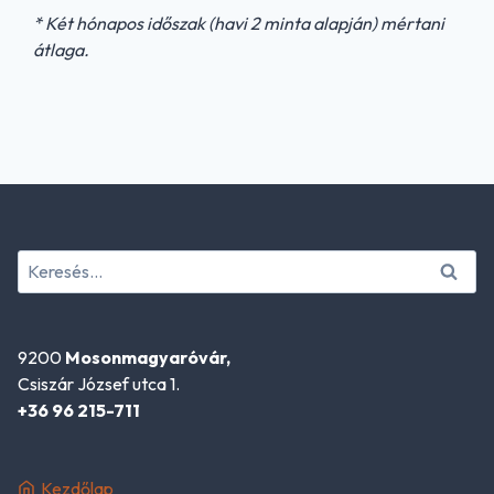
* Két hónapos időszak (havi 2 minta alapján) mértani
átlaga.
Keresés:
9200
Mosonmagyaróvár,
Csiszár József utca 1.
+36 96 215-711
Kezdőlap