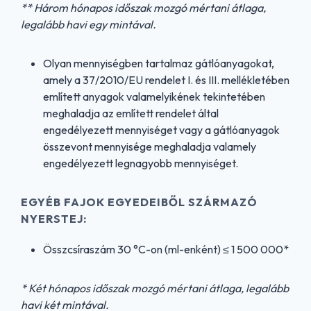
** Három hónapos időszak mozgó mértani átlaga,
legalább havi egy mintával.
Olyan mennyiségben tartalmaz gátlóanyagokat,
amely a 37/2010/EU rendelet I. és III. mellékletében
említett anyagok valamelyikének tekintetében
meghaladja az említett rendelet által
engedélyezett mennyiséget vagy a gátlóanyagok
összevont mennyisége meghaladja valamely
engedélyezett legnagyobb mennyiséget.
EGYÉB FAJOK EGYEDEIBŐL SZÁRMAZÓ
NYERSTEJ:
Összcsíraszám 30 °C-on (ml-enként) ≤ 1 500 000*
* Két hónapos időszak mozgó mértani átlaga, legalább
havi két mintával.