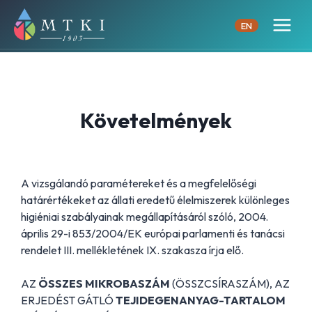
Skip
to
EN
content
Követelmények
A vizsgálandó paramétereket és a megfelelőségi
határértékeket az állati eredetű élelmiszerek különleges
higiéniai szabályainak megállapításáról szóló, 2004.
április 29-i 853/2004/EK európai parlamenti és tanácsi
rendelet III. mellékletének IX. szakasza írja elő.
AZ
ÖSSZES MIKROBASZÁM
(ÖSSZCSÍRASZÁM), AZ
ERJEDÉST GÁTLÓ
TEJIDEGENANYAG-TARTALOM